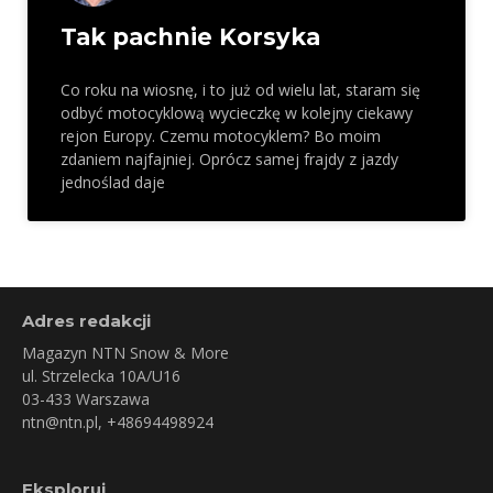
Tak pachnie Korsyka
Co roku na wiosnę, i to już od wielu lat, staram się
odbyć motocyklową wycieczkę w kolejny ciekawy
rejon Europy. Czemu motocyklem? Bo moim
zdaniem najfajniej. Oprócz samej frajdy z jazdy
jednoślad daje
Adres redakcji
Magazyn NTN Snow & More
ul. Strzelecka 10A/U16
03-433 Warszawa
ntn@ntn.pl
, +48694498924
Eksploruj