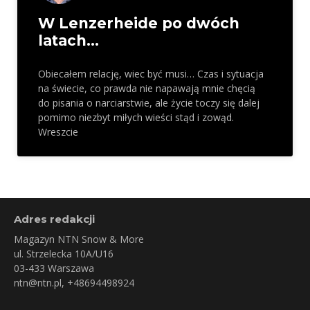
W Lenzerheide po dwóch
latach…
Obiecałem relację, wiec być musi… Czas i sytuacja
na świecie, co prawda nie napawają mnie chęcią
do pisania o narciarstwie, ale życie toczy się dalej
pomimo niezbyt miłych wieści stąd i zowąd.
Wreszcie
Adres redakcji
Magazyn NTN Snow & More
ul. Strzelecka 10A/U16
03-433 Warszawa
ntn@ntn.pl
, +48694498924